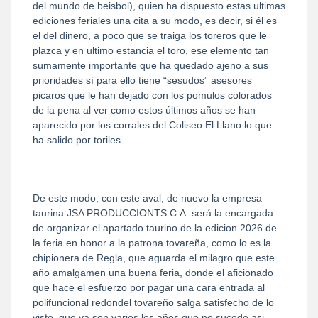
del mundo de beisbol), quien ha dispuesto estas ultimas
ediciones feriales una cita a su modo, es decir, si él es
el del dinero, a poco que se traiga los toreros que le
plazca y en ultimo estancia el toro, ese elemento tan
sumamente importante que ha quedado ajeno a sus
prioridades sí para ello tiene “sesudos” asesores
picaros que le han dejado con los pomulos colorados
de la pena al ver como estos últimos años se han
aparecido por los corrales del Coliseo El Llano lo que
ha salido por toriles.
De este modo, con este aval, de nuevo la empresa
taurina JSA PRODUCCIONTS C.A. será la encargada
de organizar el apartado taurino de la edicion 2026 de
la feria en honor a la patrona tovareña, como lo es la
chipionera de Regla, que aguarda el milagro que este
año amalgamen una buena feria, donde el aficionado
que hace el esfuerzo por pagar una cara entrada al
polifuncional redondel tovareño salga satisfecho de lo
visto, que ya son varios los años que no sucede asi.