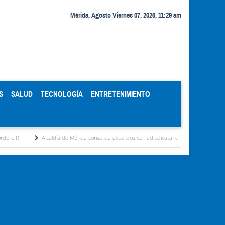
Mérida, Agosto Viernes 07, 2026, 11:29 am
S
SALUD
TECNOLOGÍA
ENTRETENIMIENTO
Alcaldía de Mérida consolida acuerdos con adjudicatarios del Mercado Periférico
Ce