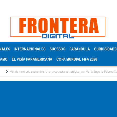
NALES
INTERNACIONALES
SUCESOS
FARÁNDULA
CURIOSIDADE
RAMO
EL VIGÍA PANAMERICANA
COPA MUNDIAL FIFA 2026
erritorio sostenible: Una propuesta estratégica por María Eugenia Febres Cordero R.