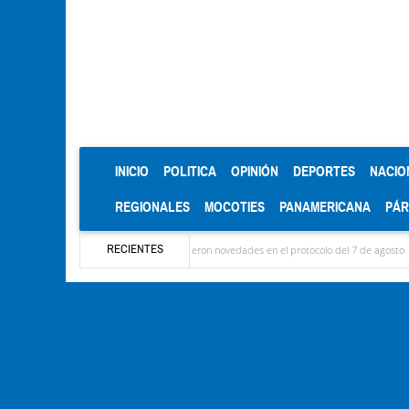
(CURRENT)
INICIO
POLITICA
OPINIÓN
DEPORTES
NACIO
REGIONALES
MOCOTIES
PANAMERICANA
PÁ
RECIENTES
 las delegaciones y se conocieron novedades en el protocolo del 7 de agosto
Mérida t