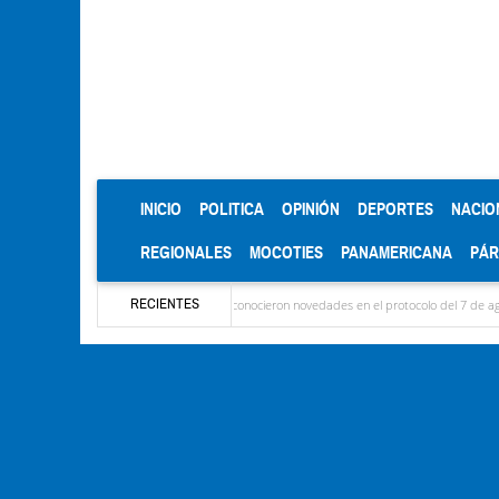
(CURRENT)
INICIO
POLITICA
OPINIÓN
DEPORTES
NACIO
REGIONALES
MOCOTIES
PANAMERICANA
PÁ
RECIENTES
egaron las delegaciones y se conocieron novedades en el protocolo del 7 de agosto
Mé