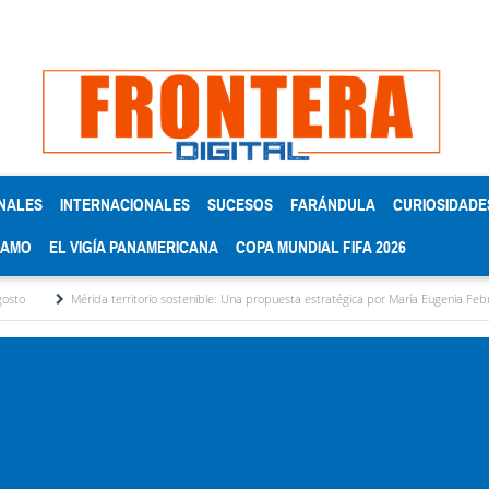
NALES
INTERNACIONALES
SUCESOS
FARÁNDULA
CURIOSIDADE
RAMO
EL VIGÍA PANAMERICANA
COPA MUNDIAL FIFA 2026
rida territorio sostenible: Una propuesta estratégica por María Eugenia Febres Cordero R.