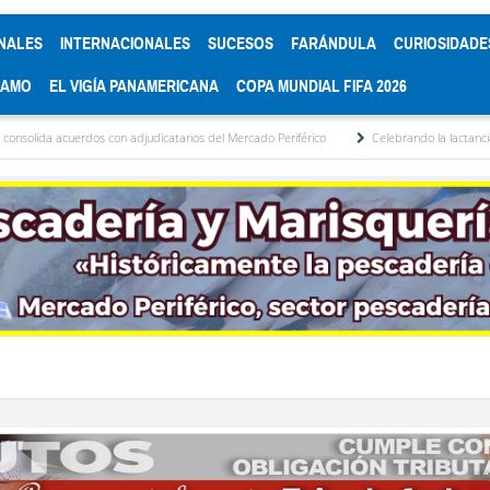
NALES
INTERNACIONALES
SUCESOS
FARÁNDULA
CURIOSIDADE
RAMO
EL VIGÍA PANAMERICANA
COPA MUNDIAL FIFA 2026
con adjudicatarios del Mercado Periférico
Celebrando la lactancia materna: Un acto 