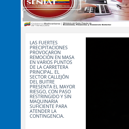
LAS FUERTES
PRECIPITACIONES
PROVOCARON
REMOCIÓN EN MASA
EN VARIOS PUNTOS
DE LA CARRETERA
PRINCIPAL. EL
SECTOR CALLEJÓN
DEL BUITRE
PRESENTA EL MAYOR
RIESGO, CON PASO
RESTRINGIDO Y SIN
MAQUINARIA
SUFICIENTE PARA
ATENDER LA
CONTINGENCIA.