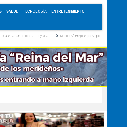
S
SALUD
TECNOLOGÍA
ENTRETENIMIENTO
de amor y vida
Murió José Breijo, el preso político uruguayo-venezolano bajo arresto d