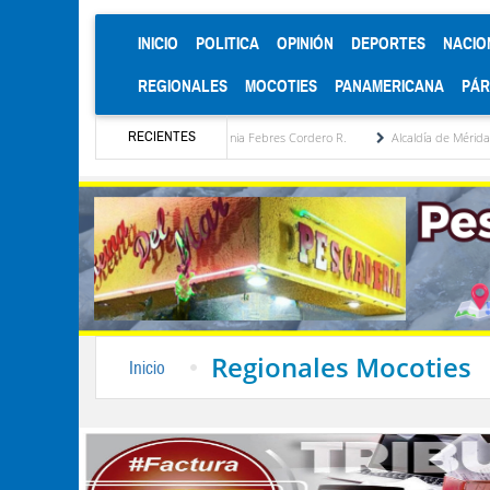
(CURRENT)
INICIO
POLITICA
OPINIÓN
DEPORTES
NACIO
REGIONALES
MOCOTIES
PANAMERICANA
PÁ
RECIENTES
ratégica por María Eugenia Febres Cordero R.
Alcaldía de Mérida consolida acuerdos 
Regionales Mocoties
Inicio