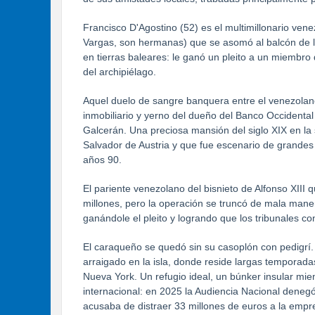
Francisco D'Agostino (52) es el multimillonario ven
Vargas, son hermanas) que se asomó al balcón de los
en tierras baleares: le ganó un pleito a un miembro 
del archipiélago.
Aquel duelo de sangre banquera entre el venezolan
inmobiliario y yerno del dueño del Banco Occidental
Galcerán. Una preciosa mansión del siglo XIX en la 
Salvador de Austria y que fue escenario de grandes 
años 90.
El pariente venezolano del bisnieto de Alfonso XIII 
millones, pero la operación se truncó de mala mane
ganándole el pleito y logrando que los tribunales co
El caraqueño se quedó sin su casoplón con pedigrí.
arraigado en la isla, donde reside largas temporadas.
Nueva York. Un refugio ideal, un búnker insular mien
internacional: en 2025 la Audiencia Nacional deneg
acusaba de distraer 33 millones de euros a la empr