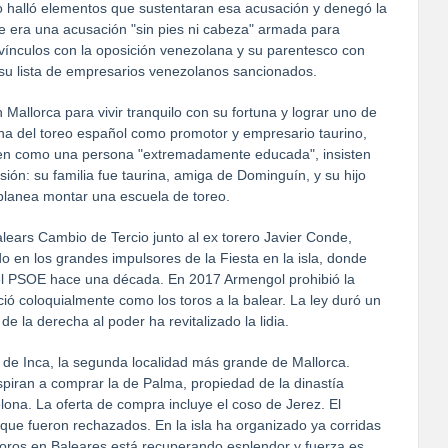
no halló elementos que sustentaran esa acusación y denegó la
ue era una acusación "sin pies ni cabeza" armada para
 vínculos con la oposición venezolana y su parentesco con
su lista de empresarios venezolanos sancionados.
allorca para vivir tranquilo con su fortuna y lograr uno de
ena del toreo español como promotor y empresario taurino,
inen como una persona "extremadamente educada", insisten
ión: su familia fue taurina, amiga de Dominguín, y su hijo
 planea montar una escuela de toreo.
lears Cambio de Tercio junto al ex torero Javier Conde,
tido en los grandes impulsores de la Fiesta en la isla, donde
del PSOE hace una década. En 2017 Armengol prohibió la
ció coloquialmente como los toros a la balear. La ley duró un
de la derecha al poder ha revitalizado la lidia.
s de Inca, la segunda localidad más grande de Mallorca.
spiran a comprar la de Palma, propiedad de la dinastía
na. La oferta de compra incluye el coso de Jerez. El
que fueron rechazados. En la isla ha organizado ya corridas
s toros en Baleares está recuperando esplendor y fuerza es