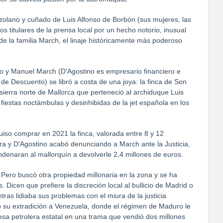
ezolano y cuñado de Luis Alfonso de Borbón (sus mujeres, las
 titulares de la prensa local por un hecho notorio, inusual
de la familia March, el linaje históricamente más poderoso
o y Manuel March (D'Agostino es empresario financiero e
 de Descuento) se libró a costa de una joya: la finca de Son
sierra norte de Mallorca que perteneció al archiduque Luis
fiestas noctámbulas y desinhibidas de la jet española en los
quiso comprar en 2021 la finca, valorada entre 8 y 12
ra y D'Agostino acabó denunciando a March ante la Justicia,
ndenaran al mallorquín a devolverle 2,4 millones de euros.
 Pero buscó otra propiedad millonaria en la zona y se ha
 Dicen que prefiere la discreción local al bullicio de Madrid o
tras lidiaba sus problemas con el miura de la justicia
ó su extradición a Venezuela, donde el régimen de Maduro le
esa petrolera estatal en una trama que vendió dos millones