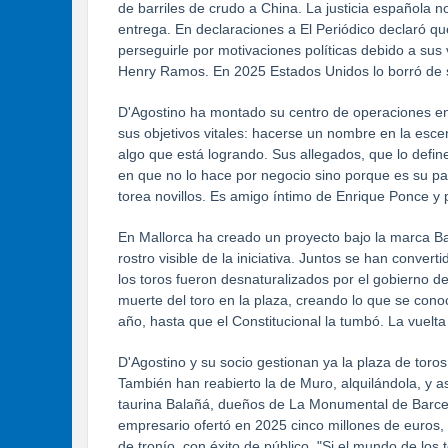
de barriles de crudo a China. La justicia española 
entrega. En declaraciones a El Periódico declaró q
perseguirle por motivaciones políticas debido a sus
Henry Ramos. En 2025 Estados Unidos lo borró de 
D'Agostino ha montado su centro de operaciones en M
sus objetivos vitales: hacerse un nombre en la esc
algo que está logrando. Sus allegados, que lo def
en que no lo hace por negocio sino porque es su pas
torea novillos. Es amigo íntimo de Enrique Ponce y
En Mallorca ha creado un proyecto bajo la marca Ba
rostro visible de la iniciativa. Juntos se han conver
los toros fueron desnaturalizados por el gobierno 
muerte del toro en la plaza, creando lo que se cono
año, hasta que el Constitucional la tumbó. La vuelta 
D'Agostino y su socio gestionan ya la plaza de toro
También han reabierto la de Muro, alquilándola, y a
taurina Balañá, dueños de La Monumental de Barcelo
empresario ofertó en 2025 cinco millones de euros, 
de tronío, con éxito de público. "Si el mundo de lo