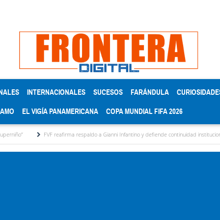
NALES
INTERNACIONALES
SUCESOS
FARÁNDULA
CURIOSIDADE
RAMO
EL VIGÍA PANAMERICANA
COPA MUNDIAL FIFA 2026
FVF reafirma respaldo a Gianni Infantino y defiende continuidad institucional en la Fifa