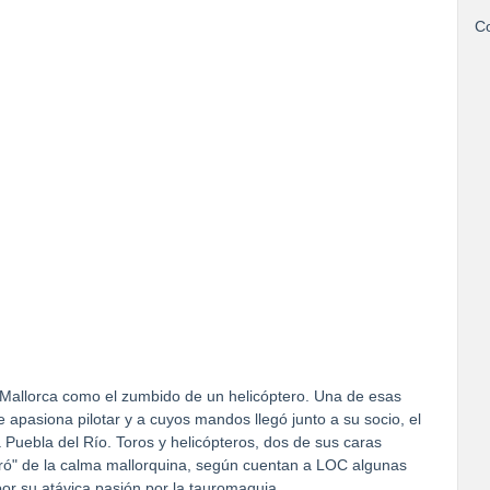
Co
Mallorca como el zumbido de un helicóptero. Una de esas
 apasiona pilotar y a cuyos mandos llegó junto a su socio, el
 Puebla del Río. Toros y helicópteros, dos de sus caras
moró" de la calma mallorquina, según cuentan a LOC algunas
or su atávica pasión por la tauromaquia.