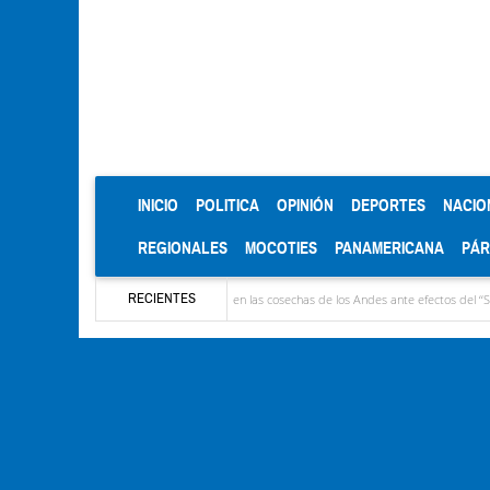
(CURRENT)
INICIO
POLITICA
OPINIÓN
DEPORTES
NACIO
REGIONALES
MOCOTIES
PANAMERICANA
PÁ
RECIENTES
Advirtieron sobre daños en las cosechas de los Andes ante efectos del ‘‘Superniño’’