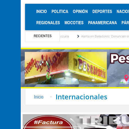
(CURRENT)
INICIO
POLITICA
OPINIÓN
DEPORTES
NACIO
REGIONALES
MOCOTIES
PANAMERICANA
PÁ
RECIENTES
titucionalización de Venezuela
Alerta en Bailadores: Denuncian envenenamiento de s
Internacionales
Inicio