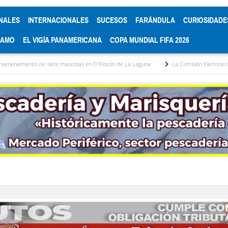
NALES
INTERNACIONALES
SUCESOS
FARÁNDULA
CURIOSIDADE
RAMO
EL VIGÍA PANAMERICANA
COPA MUNDIAL FIFA 2026
iete mascotas en El Rincón de La Laguna
La Comisión Electoral del Colegio de Abog