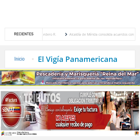
RECIENTES
nia Febres Cordero R.
Alcaldía de Mérida consolida acuerdos con adjudicatarios del M
olívar tras daños por lluvias
Gobierno de Trump considera como “una oportunidad ún
El Vigía Panamericana
Inicio