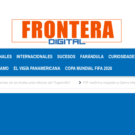
NALES
INTERNACIONALES
SUCESOS
FARÁNDULA
CURIOSIDADE
RAMO
EL VIGÍA PANAMERICANA
COPA MUNDIAL FIFA 2026
 ante efectos del ‘‘Superniño’’
FVF reafirma respaldo a Gianni Infantino y defiende co