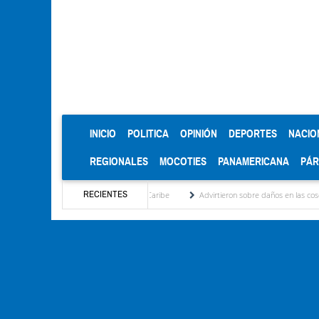
(CURRENT)
INICIO
POLITICA
OPINIÓN
DEPORTES
NACIO
REGIONALES
MOCOTIES
PANAMERICANA
PÁ
RECIENTES
s Centroamericanos y del Caribe
Advirtieron sobre daños en las cosechas de los Andes