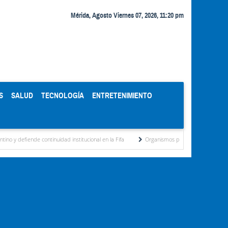
Mérida, Agosto Viernes 07, 2026, 11:20 pm
S
SALUD
TECNOLOGÍA
ENTRETENIMIENTO
ntinuidad institucional en la Fifa
Organismos públicos recortan horarios por ahorro