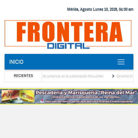
Mérida, Agosto Lunes 10, 2026, 04:00 am
INICIO
RECIENTES
de nuevo transformador de potencia en la subestación Mucuchies
Gerardo Molina: “El 
iones tras una década de espera
Comercio entre Venezuela y EE. UU. crece 113 % y 