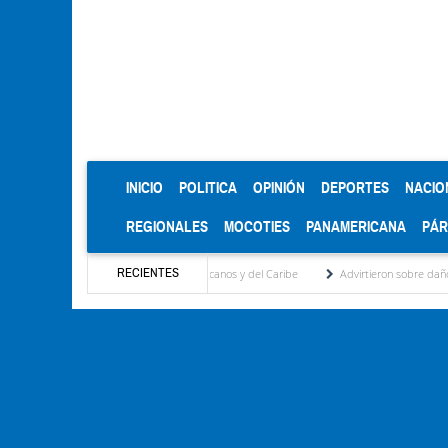
(CURRENT)
INICIO
POLITICA
OPINIÓN
DEPORTES
NACIO
REGIONALES
MOCOTIES
PANAMERICANA
PÁ
RECIENTES
ro en los Juegos Centroamericanos y del Caribe
Advirtieron sobre daños en las cosec