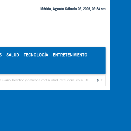
Mérida, Agosto Sábado 08, 2026, 03:54 am
S
SALUD
TECNOLOGÍA
ENTRETENIMIENTO
no y defiende continuidad institucional en la Fifa
Organismos públicos recortan horar