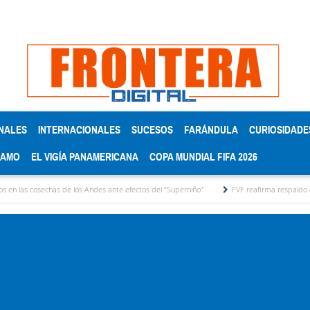
NALES
INTERNACIONALES
SUCESOS
FARÁNDULA
CURIOSIDADE
RAMO
EL VIGÍA PANAMERICANA
COPA MUNDIAL FIFA 2026
has de los Andes ante efectos del ‘‘Superniño’’
FVF reafirma respaldo a Gianni Infanti