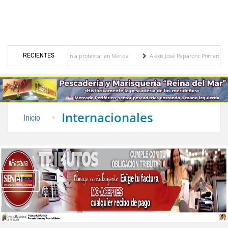
RECIENTES
dos y otra vez salieron a protestar en Mérida
Alexis José Paparoni: Primero Justicia d
sidades en Perú
Alcalde Nelson Álvarez inauguró la plazoleta Andrés Eloy Blanco
Internacionales
Inicio