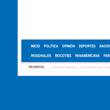
(CURRENT)
INICIO
POLITICA
OPINIÓN
DEPORTES
NACIO
REGIONALES
MOCOTIES
PANAMERICANA
PÁ
RECIENTES
legaron las delegaciones y se conocieron novedades en el protocolo del 7 de agosto
M