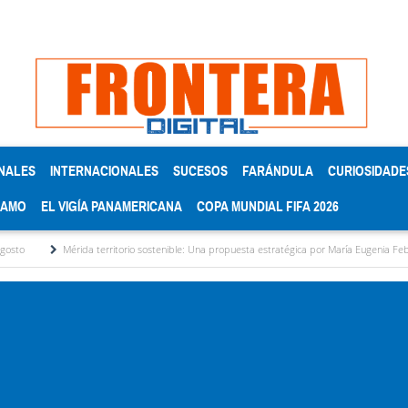
NALES
INTERNACIONALES
SUCESOS
FARÁNDULA
CURIOSIDADE
RAMO
EL VIGÍA PANAMERICANA
COPA MUNDIAL FIFA 2026
érida territorio sostenible: Una propuesta estratégica por María Eugenia Febres Cordero R.