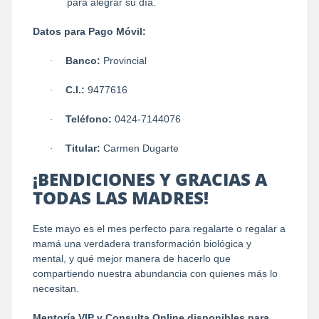
para alegrar su día.
Datos para Pago Móvil:
Banco:
Provincial
·
C.I.:
9477616
·
Teléfono:
0424-7144076
·
Titular:
Carmen Dugarte
·
¡BENDICIONES Y GRACIAS A
TODAS LAS MADRES!
Este mayo es el mes perfecto para regalarte o regalar a
mamá una verdadera transformación biológica y
mental, y qué mejor manera de hacerlo que
compartiendo nuestra abundancia con quienes más lo
necesitan.
Mentoría VIP y Consulta Online disponibles para