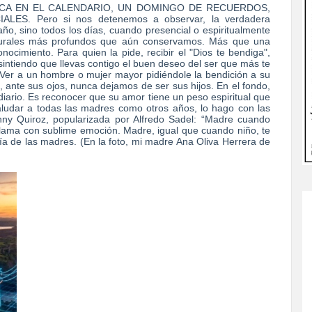
ICA EN EL CALENDARIO, UN DOMINGO DE RECUERDOS,
S. Pero si nos detenemos a observar, la verdadera
año, sino todos los días, cuando presencial o espiritualmente
ulturales más profundos que aún conservamos. Más que una
ocimiento. Para quien la pide, recibir el "Dios te bendiga",
intiendo que llevas contigo el buen deseo del ser que más te
Ver a un hombre o mujer mayor pidiéndole la bendición a su
ante sus ojos, nunca dejamos de ser sus hijos. En el fondo,
iario. Es reconocer que su amor tiene un peso espiritual que
udar a todas las madres como otros años, lo hago con las
nny Quiroz, popularizada por Alfredo Sadel: “Madre cuando
flama con sublime emoción. Madre, igual que cuando niño, te
ía de las madres. (En la foto, mi madre Ana Oliva Herrera de