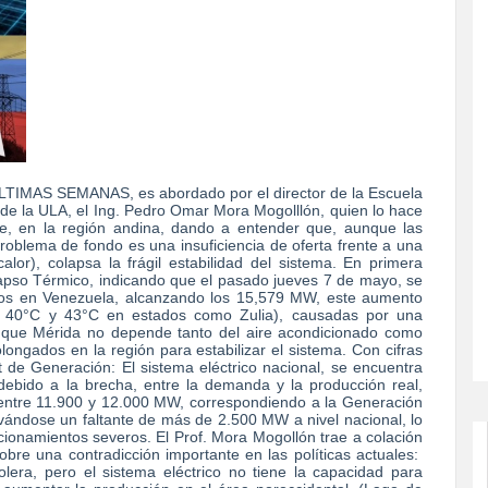
S SEMANAS, es abordado por el director de la Escuela
a de la ULA, el Ing. Pedro Omar Mora Mogolllón, quien lo hace
e, en la región andina, dando a entender que, aunque las
roblema de fondo es una insuficiencia de oferta frente a una
or), colapsa la frágil estabilidad del sistema. En primera
lapso Térmico, indicando que el pasado jueves 7 de mayo, se
años en Venezuela, alcanzando los 15,579 MW, este aumento
re 40°C y 43°C en estados como Zulia), causadas por una
aunque Mérida no depende tanto del aire acondicionado como
olongados en la región para estabilizar el sistema. Con cifras
t de Generación: El sistema eléctrico nacional, se encuentra
debido a la brecha, entre la demanda y la producción real,
entre 11.900 y 12.000 MW, correspondiendo a la Generación
ándose un faltante de más de 2.500 MW a nivel nacional, lo
cionamientos severos. El Prof. Mora Mogollón trae a colación
obre una contradicción importante en las políticas actuales:
lera, pero el sistema eléctrico no tiene la capacidad para