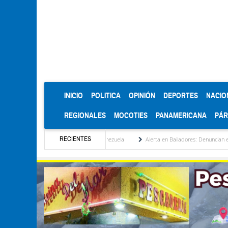
(CURRENT)
INICIO
POLITICA
OPINIÓN
DEPORTES
NACIO
REGIONALES
MOCOTIES
PANAMERICANA
PÁ
RECIENTES
tucionalización de Venezuela
Alerta en Bailadores: Denuncian envenenamiento de sie