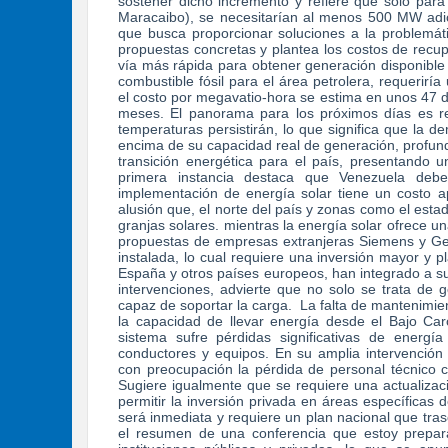
sostener dicho incremento y refiere que solo para
Maracaibo), se necesitarían al menos 500 MW adici
que busca proporcionar soluciones a la problemát
propuestas concretas y plantea los costos de recupe
vía más rápida para obtener generación disponible
combustible fósil para el área petrolera, requerir
el costo por megavatio-hora se estima en unos 47 d
meses. El panorama para los próximos días es re
temperaturas persistirán, lo que significa que la 
encima de su capacidad real de generación, profund
transición energética para el país, presentando 
primera instancia destaca que Venezuela debe
implementación de energía solar tiene un costo a
alusión que, el norte del país y zonas como el esta
granjas solares. mientras la energía solar ofrece una
propuestas de empresas extranjeras Siemens y Gener
instalada, lo cual requiere una inversión mayor y p
España y otros países europeos, han integrado a su
intervenciones, advierte que no solo se trata de 
capaz de soportar la carga. La falta de mantenimient
la capacidad de llevar energía desde el Bajo Caro
sistema sufre pérdidas significativas de energía
conductores y equipos. En su amplia intervención 
con preocupación la pérdida de personal técnico ca
Sugiere igualmente que se requiere una actualizaci
permitir la inversión privada en áreas específicas
será inmediata y requiere un plan nacional que tras
el resumen de una conferencia que estoy prepar