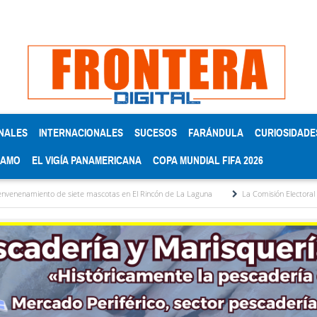
NALES
INTERNACIONALES
SUCESOS
FARÁNDULA
CURIOSIDADE
RAMO
EL VIGÍA PANAMERICANA
COPA MUNDIAL FIFA 2026
te mascotas en El Rincón de La Laguna
La Comisión Electoral del Colegio de Abogad