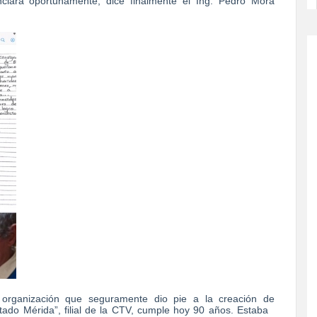
unciará oportunamente, dice finalmente el Ing. Pedro Mora
nización que seguramente dio pie a la creación de
tado Mérida”, filial de la CTV, cumple hoy 90 años. Estaba