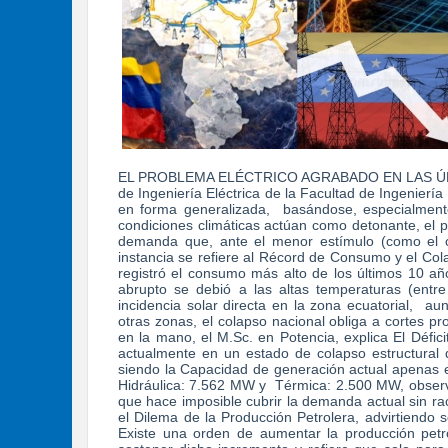
EL PROBLEMA ELÉCTRICO AGRABADO EN LAS ÚLTIMA
de Ingeniería Eléctrica de la Facultad de Ingenierí
en forma generalizada, basándose, especialment
condiciones climáticas actúan como detonante, el p
demanda que, ante el menor estímulo (como el cal
instancia se refiere al Récord de Consumo y el Co
registró el consumo más alto de los últimos 10 
abrupto se debió a las altas temperaturas (ent
incidencia solar directa en la zona ecuatorial, 
otras zonas, el colapso nacional obliga a cortes pr
en la mano, el M.Sc. en Potencia, explica El Défici
actualmente en un estado de colapso estructural 
siendo la Capacidad de generación actual apenas 
Hidráulica: 7.562 MW y Térmica: 2.500 MW, observ
que hace imposible cubrir la demanda actual sin ra
el Dilema de la Producción Petrolera, advirtiendo s
Existe una orden de aumentar la producción petro