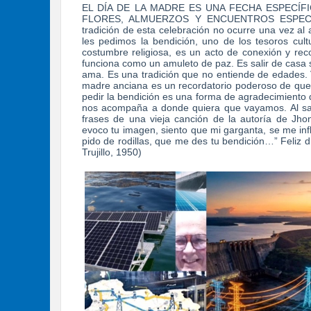
EL DÍA DE LA MADRE ES UNA FECHA ESPECÍF
FLORES, ALMUERZOS Y ENCUENTROS ESPECIALE
tradición de esta celebración no ocurre una vez al 
les pedimos la bendición, uno de los tesoros c
costumbre religiosa, es un acto de conexión y recon
funciona como un amuleto de paz. Es salir de casa s
ama. Es una tradición que no entiende de edades. 
madre anciana es un recordatorio poderoso de que, 
pedir la bendición es una forma de agradecimiento d
nos acompaña a donde quiera que vayamos. Al sal
frases de una vieja canción de la autoría de Jho
evoco tu imagen, siento que mi garganta, se me in
pido de rodillas, que me des tu bendición…” Feliz d
Trujillo, 1950)