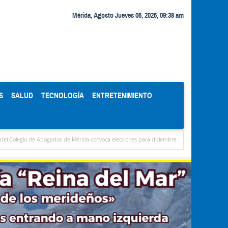
Mérida, Agosto Jueves 06, 2026, 09:38 am
S
SALUD
TECNOLOGÍA
ENTRETENIMIENTO
os de Mérida convoca elecciones para diciembre
Miranda concentra casi el 77 % de l