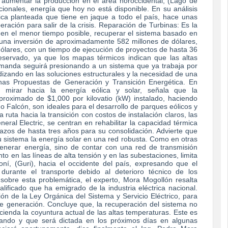
 aumentar la producción en el área noroccidental, (Lago de
onales, energía que hoy no está disponible. En su análisis
ica planteada que tiene en jaque a todo el país, hace unas
ración para salir de la crisis. Reparación de Turbinas: Es la
 en el menor tiempo posible, recuperar el sistema basado en
ía una inversión de aproximadamente 582 millones de dólares,
ólares, con un tiempo de ejecución de proyectos de hasta 36
servado, ya que los mapas térmicos indican que las altas
demanda seguirá presionando a un sistema que ya trabaja por
izando en las soluciones estructurales y la necesidad de una
unas Propuestas de Generación y Transición Energética. En
 mirar hacia la energía eólica y solar, señala que la
proximado de $1,000 por kilovatio (kW) instalado, haciendo
do Falcón, son ideales para el desarrollo de parques eólicos y
 ruta hacia la transición con costos de instalación claros, las
al Electric, se centran en rehabilitar la capacidad térmica
lazos de hasta tres años para su consolidación. Advierte que
 sistema la energía solar en una red robusta. Como en otras
generar energía, sino de contar con una red de transmisión
o en las líneas de alta tensión y en las subestaciones, limita
ní, (Guri), hacia el occidente del país, expresando que el
 durante el transporte debido al deterioro técnico de los
sobre esta problemática, el experto, Mora Mogollón resalta
lificado que ha emigrado de la industria eléctrica nacional.
ón de la Ley Orgánica del Sistema y Servicio Eléctrico, para
 de generación. Concluye que, la recuperación del sistema no
cienda la coyuntura actual de las altas temperaturas. Este es
ando y que será dictada en los próximos días en algunas