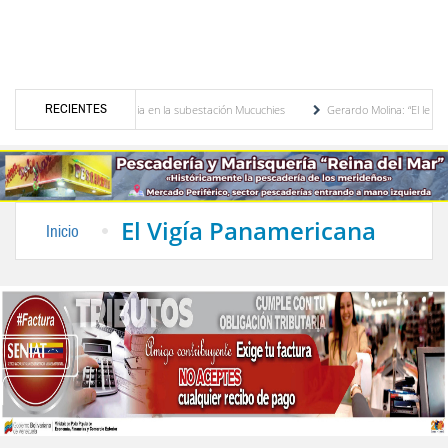
RECIENTES
ransformador de potencia en la subestación Mucuchies
Gerardo Molina: “El legado de 
 una década de espera
Comercio entre Venezuela y EE. UU. crece 113 % y alcanza su
El Vigía Panamericana
Inicio