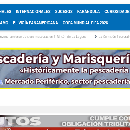
NALES
INTERNACIONALES
SUCESOS
FARÁNDULA
CURIOSIDADE
RAMO
EL VIGÍA PANAMERICANA
COPA MUNDIAL FIFA 2026
iete mascotas en El Rincón de La Laguna
La Comisión Electoral del Colegio de Abo