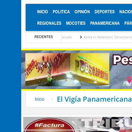
(CURRENT)
INICIO
POLITICA
OPINIÓN
DEPORTES
NACIO
REGIONALES
MOCOTIES
PANAMERICANA
PÁ
RECIENTES
titucionalización de Venezuela
Alerta en Bailadores: Denuncian envenenamiento de s
El Vigía Panamericana
Inicio