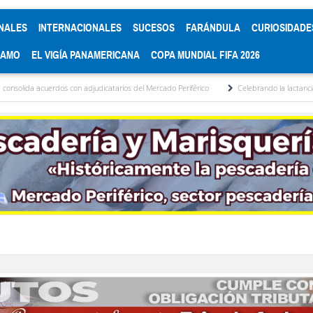
NALES
INTERNACIONALES
SUCESOS
FARÁNDULA
CURIOSIDADE
RAMO
EL VIGÍA PANAMERICANA
COPA MUNDIAL FIFA 2026
s con adjudicatarios del Mercado Periférico
Celebrando la lactancia materna: Un act