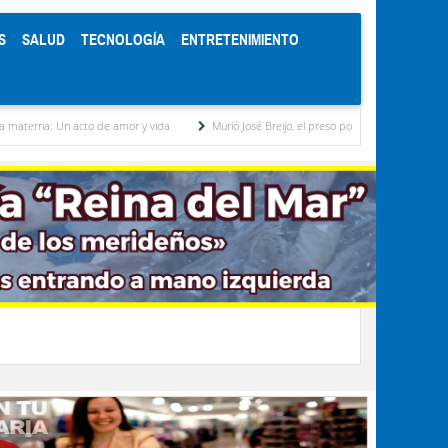
S
SALUD
TECNOLOGÍA
ENTRETENIMIENTO
o de amor y vida
Murió José Breijo, el preso político uruguayo-venezolano bajo arresto