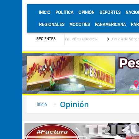
(CURRENT)
INICIO
POLITICA
OPINIÓN
DEPORTES
NACIO
REGIONALES
MOCOTIES
PANAMERICANA
PÁ
RECIENTES
stratégica por María Eugenia Febres Cordero R.
Alcaldía de Mérida consolida acuerdo
Opinión
Inicio