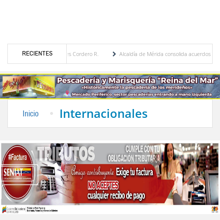
RECIENTES
 María Eugenia Febres Cordero R.
Alcaldía de Mérida consolida acuerdos con adjudica
e la Plaza Bolívar tras daños por lluvias
Gobierno de Trump considera como “una opo
Internacionales
Inicio