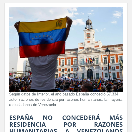
Según datos de Interior, el año pasado España concedió 57.334
autorizaciones de residencia por razones humanitarias, la mayoría
a ciudadanos de Venezuela
ESPAÑA NO CONCEDERÁ MÁS
RESIDENCIA POR RAZONES
HUMANITARIAS A VENEZOLANOS