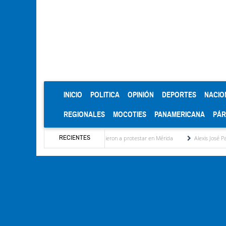
(CURRENT)
INICIO
POLITICA
OPINIÓN
DEPORTES
NACIO
REGIONALES
MOCOTIES
PANAMERICANA
PÁ
RECIENTES
de los jubilados y otra vez salieron a protestar en Mérida
Alexis José Paparoni: Prime