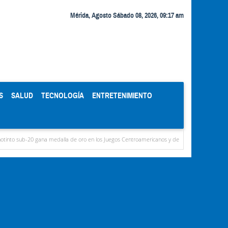
Mérida, Agosto Sábado 08, 2026, 09:17 am
S
SALUD
TECNOLOGÍA
ENTRETENIMIENTO
0 gana medalla de oro en los Juegos Centroamericanos y del Caribe
Murió Jorge Mess