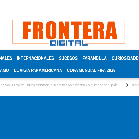
NALES
INTERNACIONALES
SUCESOS
FARÁNDULA
CURIOSIDADE
RAMO
EL VIGÍA PANAMERICANA
COPA MUNDIAL FIFA 2026
ro Justicia denuncia discriminación eléctrica en el interior del país
La Vinotinto sub-2