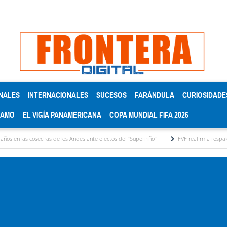
NALES
INTERNACIONALES
SUCESOS
FARÁNDULA
CURIOSIDADE
RAMO
EL VIGÍA PANAMERICANA
COPA MUNDIAL FIFA 2026
has de los Andes ante efectos del ‘‘Superniño’’
FVF reafirma respaldo a Gianni Infanti