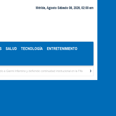
Mérida, Agosto Sábado 08, 2026, 02:00 am
S
SALUD
TECNOLOGÍA
ENTRETENIMIENTO
no y defiende continuidad institucional en la Fifa
Organismos públicos recortan horar