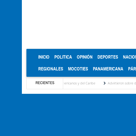
(CURRENT)
INICIO
POLITICA
OPINIÓN
DEPORTES
NACIO
REGIONALES
MOCOTIES
PANAMERICANA
PÁ
RECIENTES
ro en los Juegos Centroamericanos y del Caribe
Advirtieron sobre daños en las cosec