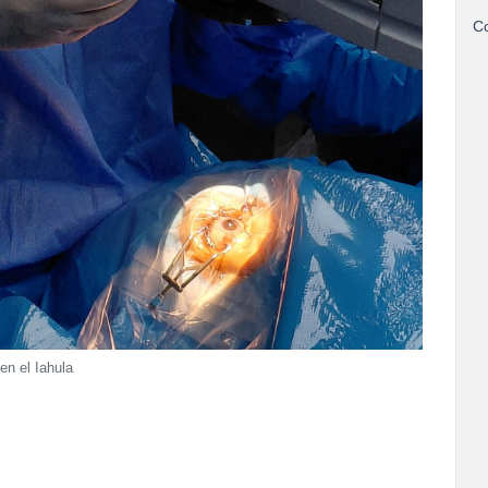
Co
en el Iahula