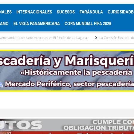
NALES
INTERNACIONALES
SUCESOS
FARÁNDULA
CURIOSIDADE
RAMO
EL VIGÍA PANAMERICANA
COPA MUNDIAL FIFA 2026
ete mascotas en El Rincón de La Laguna
La Comisión Electoral del Colegio de Abog