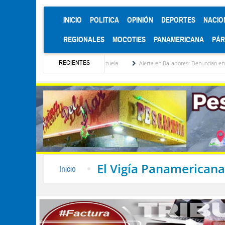
(CURRENT)
INICIO
POLITICA
OPINIÓN
DEPORTES
NACIO
REGIONALES
MOCOTIES
PANAMERICANA
PÁ
RECIENTES
itucionalización de Venezuela
Alerta en Bailadores: Denuncian envenenamiento de si
El Vigía Panamericana
Inicio