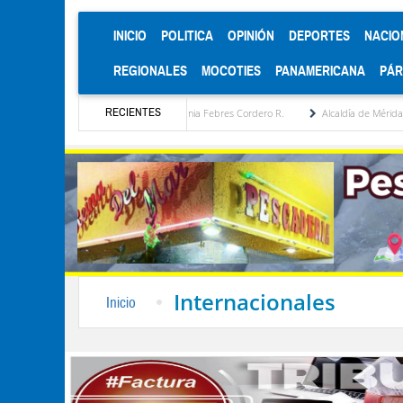
(CURRENT)
INICIO
POLITICA
OPINIÓN
DEPORTES
NACIO
REGIONALES
MOCOTIES
PANAMERICANA
PÁ
RECIENTES
atégica por María Eugenia Febres Cordero R.
Alcaldía de Mérida consolida acuerdos c
Internacionales
Inicio