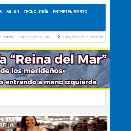
S
SALUD
TECNOLOGÍA
ENTRETENIMIENTO
e amor y vida
Murió José Breijo, el preso político uruguayo-venezolano bajo arresto do