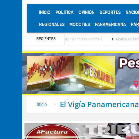
(CURRENT)
INICIO
POLITICA
OPINIÓN
DEPORTES
NACIO
REGIONALES
MOCOTIES
PANAMERICANA
PÁ
RECIENTES
sta estratégica por María Eugenia Febres Cordero R.
Alcaldía de Mérida consolida ac
El Vigía Panamericana
Inicio