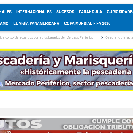
NALES
INTERNACIONALES
SUCESOS
FARÁNDULA
CURIOSIDADE
RAMO
EL VIGÍA PANAMERICANA
COPA MUNDIAL FIFA 2026
uerdos con adjudicatarios del Mercado Periférico
Celebrando la lactancia materna: 