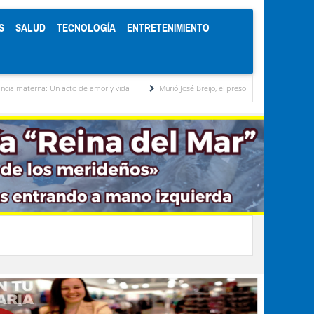
S
SALUD
TECNOLOGÍA
ENTRETENIMIENTO
Un acto de amor y vida
Murió José Breijo, el preso político uruguayo-venezolano bajo a