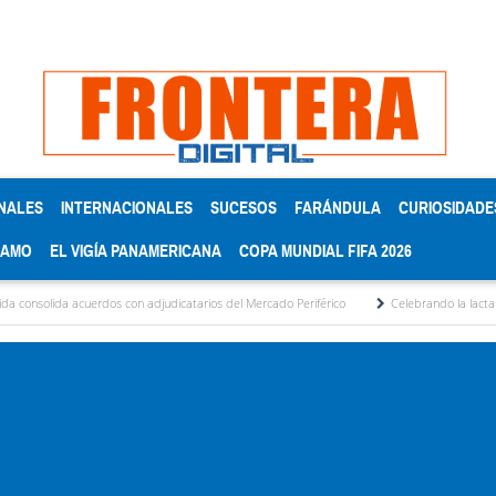
NALES
INTERNACIONALES
SUCESOS
FARÁNDULA
CURIOSIDADE
RAMO
EL VIGÍA PANAMERICANA
COPA MUNDIAL FIFA 2026
uerdos con adjudicatarios del Mercado Periférico
Celebrando la lactancia materna: 