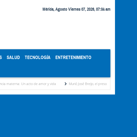
Mérida, Agosto Viernes 07, 2026, 07:04 am
S
SALUD
TECNOLOGÍA
ENTRETENIMIENTO
Un acto de amor y vida
Murió José Breijo, el preso político uruguayo-venezolano bajo a