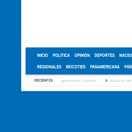
(CURRENT)
INICIO
POLITICA
OPINIÓN
DEPORTES
NACIO
REGIONALES
MOCOTIES
PANAMERICANA
PÁ
RECIENTES
sta estratégica por María Eugenia Febres Cordero R.
Alcaldía de Mérida consolida ac