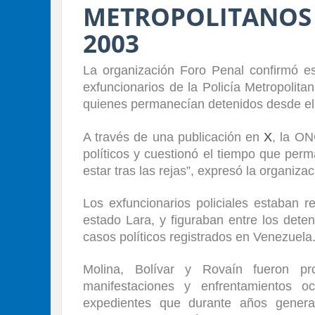
METROPOLITANO
2003
La organización Foro Penal confirmó e
exfuncionarios de la Policía Metropolit
quienes permanecían detenidos desde el 
A través de una publicación en
X
, la ON
políticos y cuestionó el tiempo que per
estar tras las rejas”, expresó la organi
Los exfuncionarios policiales estaban r
estado Lara, y figuraban entre los dete
casos políticos registrados en Venezuela
Molina, Bolívar y Rovaín fueron pr
manifestaciones y enfrentamientos o
expedientes que durante años generar