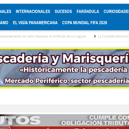
NALES
INTERNACIONALES
SUCESOS
FARÁNDULA
CURIOSIDADE
RAMO
EL VIGÍA PANAMERICANA
COPA MUNDIAL FIFA 2026
iete mascotas en El Rincón de La Laguna
La Comisión Electoral del Colegio de Abog