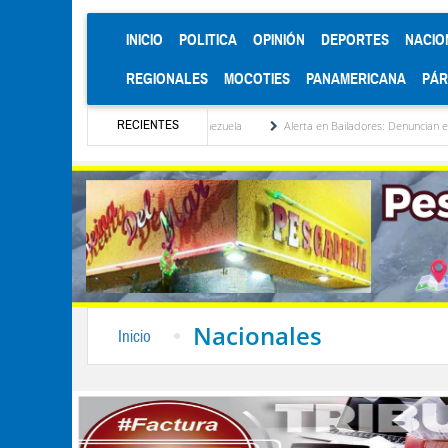
(CURRENT)
INICIO
POLITICA
OPINIÓN
DEPORTES
NACIO
REGIONALES
MOCOTIES
PANAMERICANA
PÁ
RECIENTES
titucionalización de Venezuela
Alerta en Bailadores: Denuncian envenenamiento de s
Nacionales
Inicio