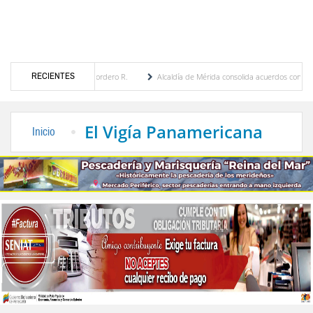
RECIENTES
a Eugenia Febres Cordero R.
Alcaldía de Mérida consolida acuerdos con adjudicatarios
laza Bolívar tras daños por lluvias
Gobierno de Trump considera como “una oportunid
El Vigía Panamericana
Inicio