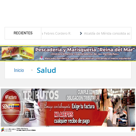
RECIENTES
égica por María Eugenia Febres Cordero R.
Alcaldía de Mérida consolida acuerdos con
ulevard de la Plaza Bolívar tras daños por lluvias
Gobierno de Trump considera como 
Salud
Inicio