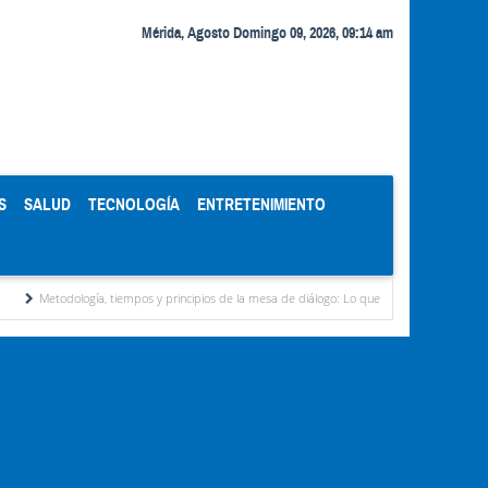
Mérida, Agosto Domingo 09, 2026, 09:14 am
S
SALUD
TECNOLOGÍA
ENTRETENIMIENTO
ía, tiempos y principios de la mesa de diálogo: Lo que ven analistas
Delcy Rodríguez