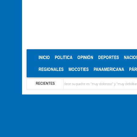
(CURRENT)
INICIO
POLITICA
OPINIÓN
DEPORTES
NACIO
REGIONALES
MOCOTIES
PANAMERICANA
PÁ
RECIENTES
eveló que el cáncer que padece su padre es "muy doloroso" y "muy debilitante"
Pequ