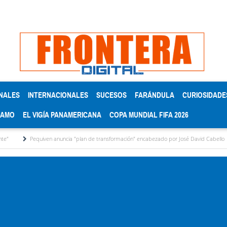
NALES
INTERNACIONALES
SUCESOS
FARÁNDULA
CURIOSIDADE
RAMO
EL VIGÍA PANAMERICANA
COPA MUNDIAL FIFA 2026
iven anuncia "plan de transformación" encabezado por José David Cabello
Metodolog