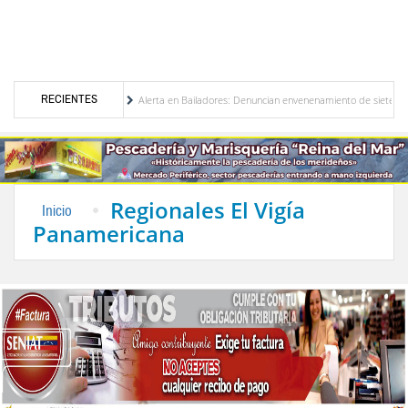
RECIENTES
enezuela
Alerta en Bailadores: Denuncian envenenamiento de siete mascotas en El R
e los profesores en Venezuela
Delegación opositora encabezada por Dinorah Figuera ll
Regionales El Vigía
Inicio
Panamericana