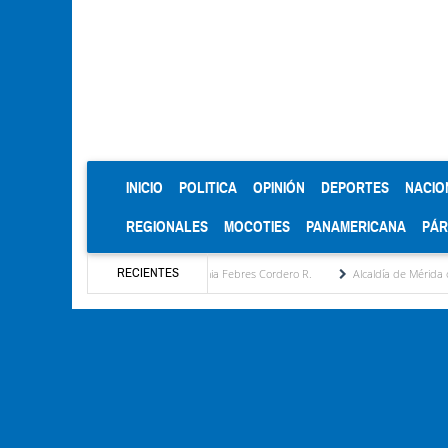
(CURRENT)
INICIO
POLITICA
OPINIÓN
DEPORTES
NACIO
REGIONALES
MOCOTIES
PANAMERICANA
PÁ
RECIENTES
tratégica por María Eugenia Febres Cordero R.
Alcaldía de Mérida consolida acuerdos