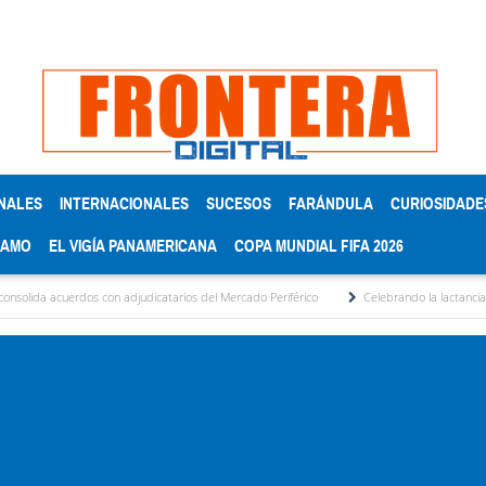
NALES
INTERNACIONALES
SUCESOS
FARÁNDULA
CURIOSIDADE
RAMO
EL VIGÍA PANAMERICANA
COPA MUNDIAL FIFA 2026
 con adjudicatarios del Mercado Periférico
Celebrando la lactancia materna: Un acto