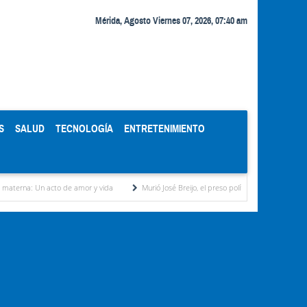
Mérida, Agosto Viernes 07, 2026, 07:40 am
S
SALUD
TECNOLOGÍA
ENTRETENIMIENTO
 de amor y vida
Murió José Breijo, el preso político uruguayo-venezolano bajo arresto 