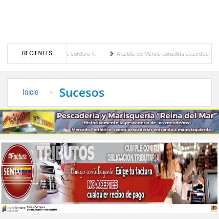
RECIENTES
 María Eugenia Febres Cordero R.
Alcaldía de Mérida consolida acuerdos con adjudicat
 la Plaza Bolívar tras daños por lluvias
Gobierno de Trump considera como “una opor
Sucesos
Inicio