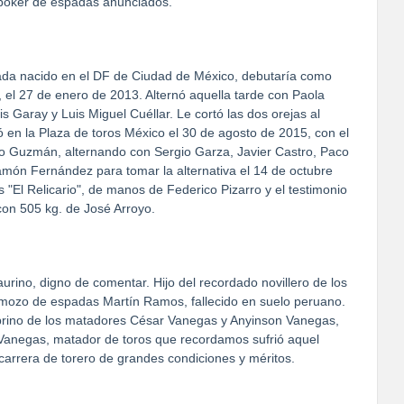
 póker de espadas anunciados.
pada nacido en el DF de Ciudad de México, debutaría como
o, el 27 de enero de 2013. Alternó aquella tarde con Paola
 Garay y Luis Miguel Cuéllar. Le cortó las dos orejas al
ó en la Plaza de toros México el 30 de agosto de 2015, con el
io Guzmán, alternando con Sergio Garza, Javier Castro, Paco
Ramón Fernández para tomar la alternativa el 14 de octubre
 "El Relicario", de manos de Federico Pizarro y el testimonio
con 505 kg. de José Arroyo.
urino, digno de comentar. Hijo del recordado novillero de los
o mozo de espadas Martín Ramos, fallecido en suelo peruano.
ino de los matadores César Vanegas y Anyinson Vanegas,
anegas, matador de toros que recordamos sufrió aquel
 carrera de torero de grandes condiciones y méritos.