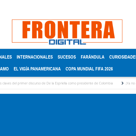
NALES
INTERNACIONALES
SUCESOS
FARÁNDULA
CURIOSIDADE
RAMO
EL VIGÍA PANAMERICANA
COPA MUNDIAL FIFA 2026
rimer discurso de De la Espriella como presidente de Colombia
¡Ya no aguanto más! p