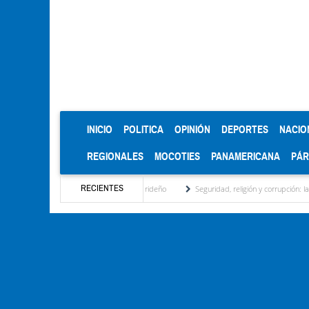
(CURRENT)
INICIO
POLITICA
OPINIÓN
DEPORTES
NACIO
REGIONALES
MOCOTIES
PANAMERICANA
PÁ
RECIENTES
regional, motor turístico merideño
Seguridad, religión y corrupción: las claves del p