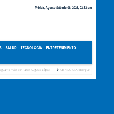
Mérida, Agosto Sábado 08, 2026, 02:52 pm
S
SALUD
TECNOLOGÍA
ENTRETENIMIENTO
or Rafael Augusto López
CIEPROL-ULA distingue al municipio Zea como "Municipio M