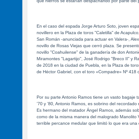
que hierros se estarían despachando por parte del
En el caso del espada Jorge Arturo Soto, joven es
novillero en la Plaza de toros "Caletilla" de Acapulc
San Román -anunciada para actuar en Valera-, Alexis
novillo de Rosas Viejas que cerró plaza. Se present
novillo "Coahuilense" de la ganadería de don Anton
Miramontes "Lagartijo", José Rodrigo "Breco II" y 
de 2018 en la ciudad de Puebla, en la Plaza de toros
de Héctor Gabriel, con el toro «Compadre» Nº 418 
Por su parte Antonio Ramos tiene un vasto bagaje ta
’70 y ’80, Antonio Ramos, es sobrino del recordad
Es hermano del matador Ángel Ramos, además sobr
como de la misma manera del malogrado Manolito V
terrible percance medular que limitó lo que era una