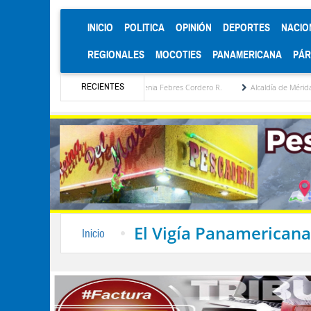
(CURRENT)
INICIO
POLITICA
OPINIÓN
DEPORTES
NACIO
REGIONALES
MOCOTIES
PANAMERICANA
PÁ
RECIENTES
ratégica por María Eugenia Febres Cordero R.
Alcaldía de Mérida consolida acuerdos 
El Vigía Panamericana
Inicio