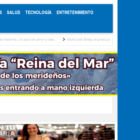
S
SALUD
TECNOLOGÍA
ENTRETENIMIENTO
de amor y vida
Murió José Breijo, el preso político uruguayo-venezolano bajo arresto d