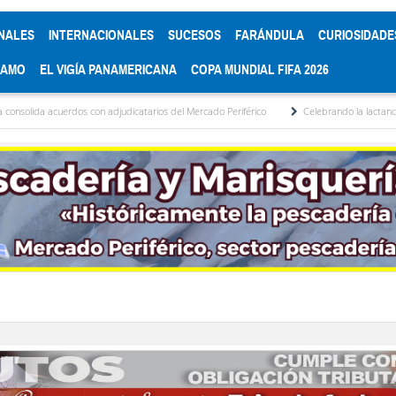
NALES
INTERNACIONALES
SUCESOS
FARÁNDULA
CURIOSIDADE
RAMO
EL VIGÍA PANAMERICANA
COPA MUNDIAL FIFA 2026
con adjudicatarios del Mercado Periférico
Celebrando la lactancia materna: Un acto 