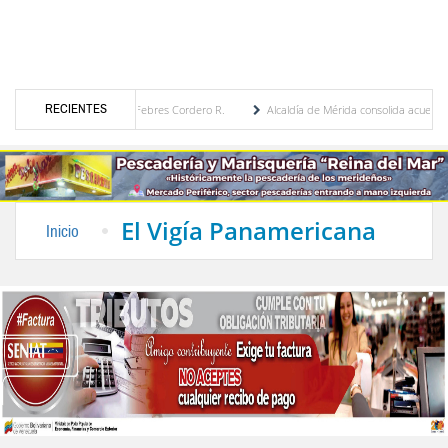
RECIENTES
ica por María Eugenia Febres Cordero R.
Alcaldía de Mérida consolida acuerdos con ad
evard de la Plaza Bolívar tras daños por lluvias
Gobierno de Trump considera como “u
El Vigía Panamericana
Inicio