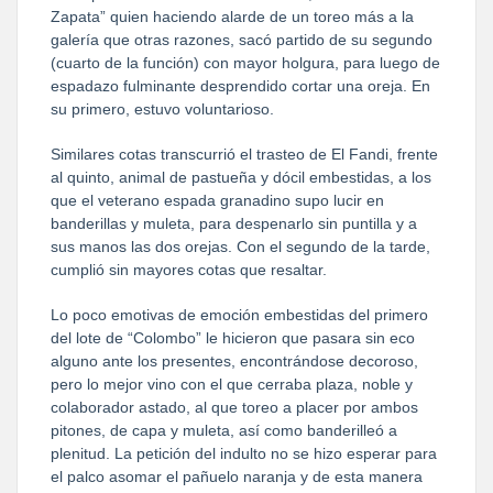
Zapata” quien haciendo alarde de un toreo más a la
galería que otras razones, sacó partido de su segundo
(cuarto de la función) con mayor holgura, para luego de
espadazo fulminante desprendido cortar una oreja. En
su primero, estuvo voluntarioso.
Similares cotas transcurrió el trasteo de El Fandi, frente
al quinto, animal de pastueña y dócil embestidas, a los
que el veterano espada granadino supo lucir en
banderillas y muleta, para despenarlo sin puntilla y a
sus manos las dos orejas. Con el segundo de la tarde,
cumplió sin mayores cotas que resaltar.
Lo poco emotivas de emoción embestidas del primero
del lote de “Colombo” le hicieron que pasara sin eco
alguno ante los presentes, encontrándose decoroso,
pero lo mejor vino con el que cerraba plaza, noble y
colaborador astado, al que toreo a placer por ambos
pitones, de capa y muleta, así como banderilleó a
plenitud. La petición del indulto no se hizo esperar para
el palco asomar el pañuelo naranja y de esta manera