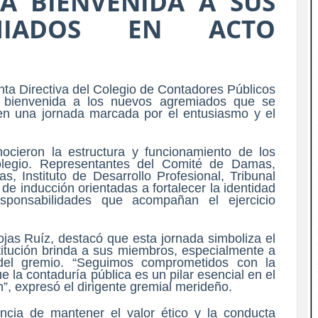
A BIENVENIDA A SUS
MIADOS EN ACTO
nta Directiva del Colegio de Contadores Públicos
a bienvenida a los nuevos agremiados que se
 en una jornada marcada por el entusiasmo y el
nocieron la estructura y funcionamiento de los
olegio. Representantes del Comité de Damas,
s, Instituto de Desarrollo Profesional, Tribunal
s de inducción orientadas a fortalecer la identidad
sponsabilidades que acompañan el ejercicio
ojas Ruíz, destacó que esta jornada simboliza el
tución brinda a sus miembros, especialmente a
o del gremio. “Seguimos comprometidos con la
 la contaduría pública es un pilar esencial en el
n”, expresó el dirigente gremial merideño.
cia de mantener el valor ético y la conducta