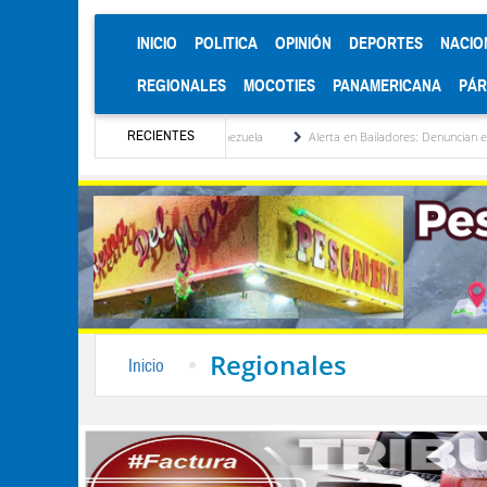
(CURRENT)
INICIO
POLITICA
OPINIÓN
DEPORTES
NACIO
REGIONALES
MOCOTIES
PANAMERICANA
PÁ
RECIENTES
titucionalización de Venezuela
Alerta en Bailadores: Denuncian envenenamiento de s
Regionales
Inicio