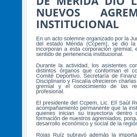
DE MÉRIDA DIO L
NUEVOS AGRE
INSTITUCIONAL
En un acto solemne organizado por la Ju
del estado Mérida (Ccpem), se dio l
incorporan a esta corporación gremial,
sentido de pertenencia institucional.
Durante la actividad, los asistentes co
distintos órganos que conforman el c
Comité Deportivo, Secretaría de Finanza
Disciplinario y Fiscalía ofrecieron charla
gremial y el conocimiento de las re
profesional.
El presidente del Ccpem, Lic. Elí Saúl R
acompañamiento permanente que la insti
quienes inician su trayectoria dentr
formación de nuestros agremiados, porque
desarrollo económico y social de la regió
Rojas Ruíz subrayó además la importan