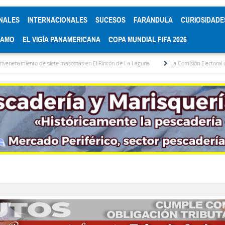
NALES
INTERNACIONALES
SUCESOS
FARÁNDULA
CURIOSIDADE
RAMO
EL VIGÍA PANAMERICANA
COPA MUNDIAL FIFA 2026
iete mascotas en El Rincón de La Laguna
La Comisión Electoral del Colegio de Abo