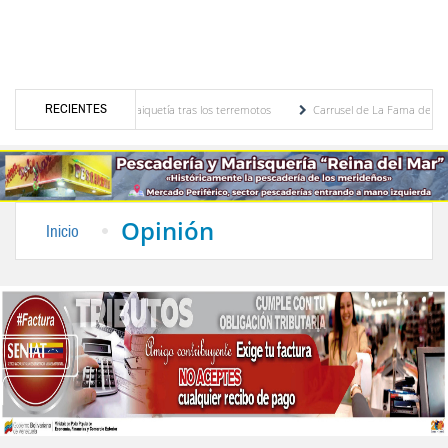
RECIENTES
 en el Aeropuerto de Maiquetía tras los terremotos
Carrusel de La Fama del 09 de ag
Nair Dávila Rivas
CLPP Alberto Adriani presentó cronograma para el diagnóstico del p
Opinión
Inicio