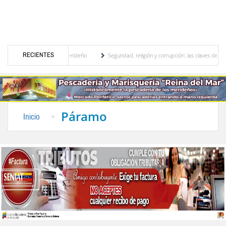
RECIENTES
ional, motor turístico merideño
Seguridad, religión y corrupción: las claves del prim
iscriminación eléctrica en el interior del país
La Vinotinto sub-20 gana medalla de or
Páramo
Inicio