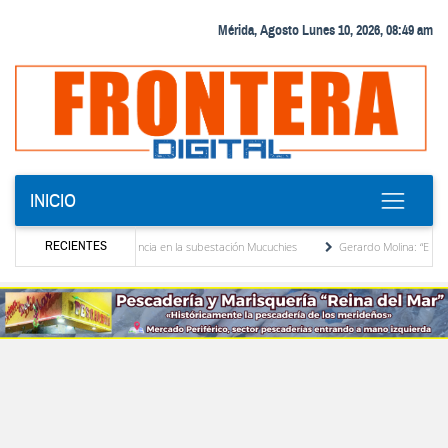
Mérida, Agosto Lunes 10, 2026, 08:49 am
INICIO
RECIENTES
ransformador de potencia en la subestación Mucuchies
Gerardo Molina: “El legado de 
 una década de espera
Comercio entre Venezuela y EE. UU. crece 113 % y alcanza su