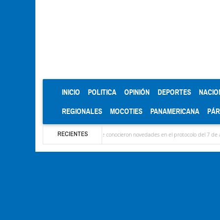
(CURRENT)
INICIO
POLITICA
OPINIÓN
DEPORTES
NACIO
REGIONALES
MOCOTIES
PANAMERICANA
PÁ
RECIENTES
llegaron las delegaciones y se conocieron novedades en el protocolo del 7 de agosto