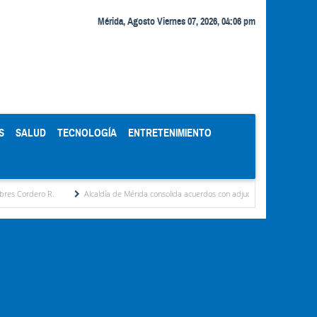
Mérida, Agosto Viernes 07, 2026, 04:06 pm
S
SALUD
TECNOLOGÍA
ENTRETENIMIENTO
.
Alcaldía de Mérida consolida acuerdos con adjudicatarios del Mercado Periférico