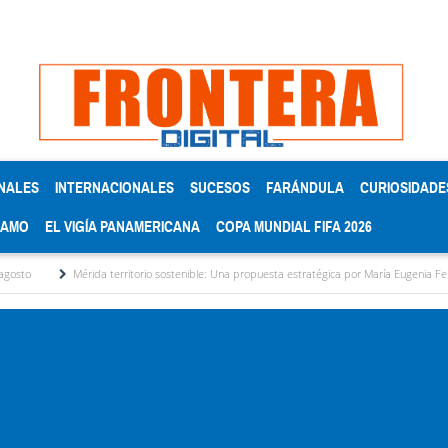
NALES
INTERNACIONALES
SUCESOS
FARÁNDULA
CURIOSIDADE
RAMO
EL VIGÍA PANAMERICANA
COPA MUNDIAL FIFA 2026
Mérida territorio sostenible: Una propuesta estratégica por María Eugenia Febres Cordero R