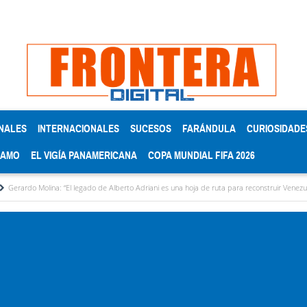
NALES
INTERNACIONALES
SUCESOS
FARÁNDULA
CURIOSIDADE
RAMO
EL VIGÍA PANAMERICANA
COPA MUNDIAL FIFA 2026
olina: “El legado de Alberto Adriani es una hoja de ruta para reconstruir Venezuela”