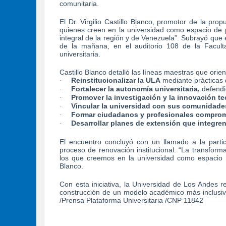
comunitaria.
El Dr. Virgilio Castillo Blanco, promotor de la pro
quienes creen en la universidad como espacio de p
integral de la región y de Venezuela”. Subrayó que el
de la mañana, en el auditorio 108 de la Facul
universitaria.
Castillo Blanco detalló las líneas maestras que orient
Reinstitucionalizar la ULA
mediante prácticas 
·
Fortalecer la autonomía universitaria,
defendie
·
Promover la investigación y la innovación t
·
Vincular la universidad con sus comunidade
·
Formar ciudadanos y profesionales comprome
·
Desarrollar planes de extensión que integren
·
El encuentro concluyó con un llamado a la partici
proceso de renovación institucional. “La transform
los que creemos en la universidad como espacio de 
Blanco.
Con esta iniciativa, la Universidad de Los Andes 
construcción de un modelo académico más inclusivo,
/Prensa Plataforma Universitaria /CNP 11842