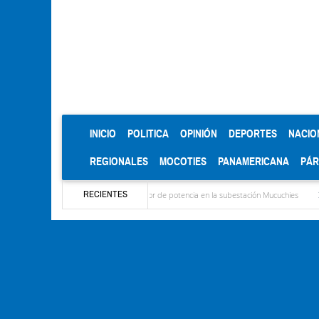
(CURRENT)
INICIO
POLITICA
OPINIÓN
DEPORTES
NACIO
REGIONALES
MOCOTIES
PANAMERICANA
PÁ
RECIENTES
stalación de nuevo transformador de potencia en la subestación Mucuchies
Gerardo M