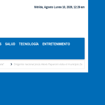
Mérida, Agosto Lunes 10, 2026, 12:29 am
S
SALUD
TECNOLOGÍA
ENTRETENIMIENTO
Dirigente nacional Jesús Alexis Paparoni visita el municipio Zea y destaca la labor de la gesti