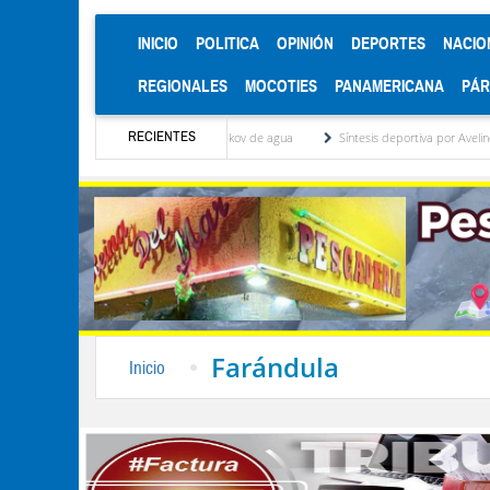
(CURRENT)
INICIO
POLITICA
OPINIÓN
DEPORTES
NACIO
REGIONALES
MOCOTIES
PANAMERICANA
PÁ
RECIENTES
ión del detector Cherenkov de agua
Síntesis deportiva por Avelino Avancin
Al
Farándula
Inicio