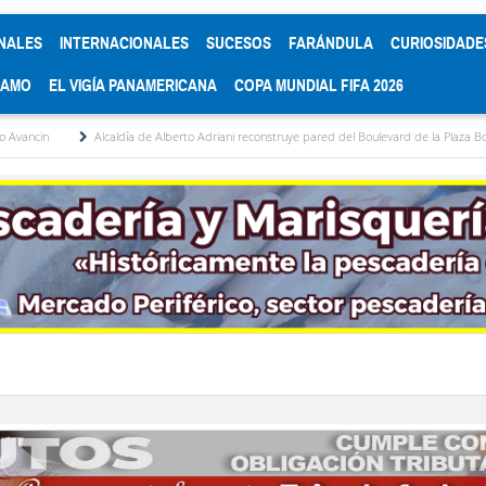
NALES
INTERNACIONALES
SUCESOS
FARÁNDULA
CURIOSIDADE
RAMO
EL VIGÍA PANAMERICANA
COPA MUNDIAL FIFA 2026
caldía de Alberto Adriani reconstruye pared del Boulevard de la Plaza Bolívar tras daños por l