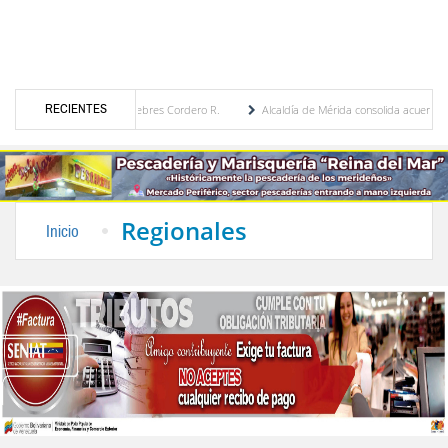
RECIENTES
ca por María Eugenia Febres Cordero R.
Alcaldía de Mérida consolida acuerdos con ad
vard de la Plaza Bolívar tras daños por lluvias
Gobierno de Trump considera como “u
Regionales
Inicio