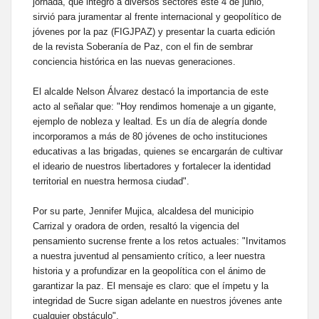
jornada, que integró a diversos sectores este 4 de junio,
sirvió para juramentar al frente internacional y geopolítico de
jóvenes por la paz (FIGJPAZ) y presentar la cuarta edición
de la revista Soberanía de Paz, con el fin de sembrar
conciencia histórica en las nuevas generaciones.
El alcalde Nelson Álvarez destacó la importancia de este
acto al señalar que: "Hoy rendimos homenaje a un gigante,
ejemplo de nobleza y lealtad. Es un día de alegría donde
incorporamos a más de 80 jóvenes de ocho instituciones
educativas a las brigadas, quienes se encargarán de cultivar
el ideario de nuestros libertadores y fortalecer la identidad
territorial en nuestra hermosa ciudad".
Por su parte, Jennifer Mujica, alcaldesa del municipio
Carrizal y oradora de orden, resaltó la vigencia del
pensamiento sucrense frente a los retos actuales: "Invitamos
a nuestra juventud al pensamiento crítico, a leer nuestra
historia y a profundizar en la geopolítica con el ánimo de
garantizar la paz. El mensaje es claro: que el ímpetu y la
integridad de Sucre sigan adelante en nuestros jóvenes ante
cualquier obstáculo".