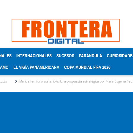
NALES
INTERNACIONALES
SUCESOS
FARÁNDULA
CURIOSIDADE
RAMO
EL VIGÍA PANAMERICANA
COPA MUNDIAL FIFA 2026
ida territorio sostenible: Una propuesta estratégica por María Eugenia Febres Cordero R.