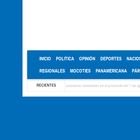
(CURRENT)
INICIO
POLITICA
OPINIÓN
DEPORTES
NACIO
REGIONALES
MOCOTIES
PANAMERICANA
PÁ
RECIENTES
garon las delegaciones y se conocieron novedades en el protocolo del 7 de agosto
Mér