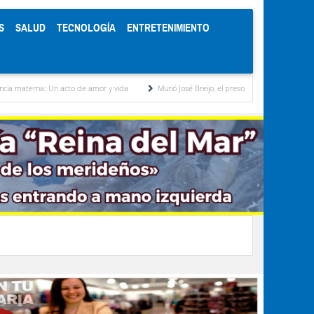
S
SALUD
TECNOLOGÍA
ENTRETENIMIENTO
 Un acto de amor y vida
Murió José Breijo, el preso político uruguayo-venezolano bajo 