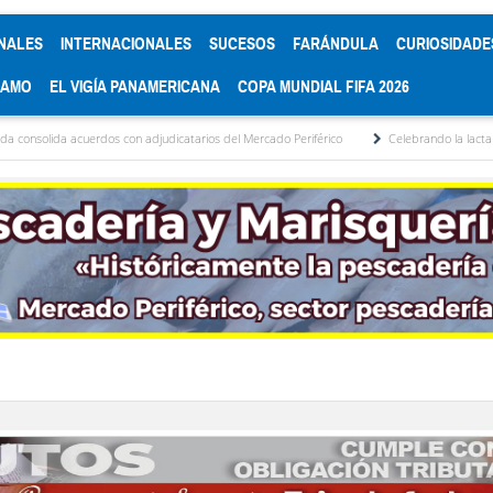
NALES
INTERNACIONALES
SUCESOS
FARÁNDULA
CURIOSIDADE
RAMO
EL VIGÍA PANAMERICANA
COPA MUNDIAL FIFA 2026
acuerdos con adjudicatarios del Mercado Periférico
Celebrando la lactancia materna: