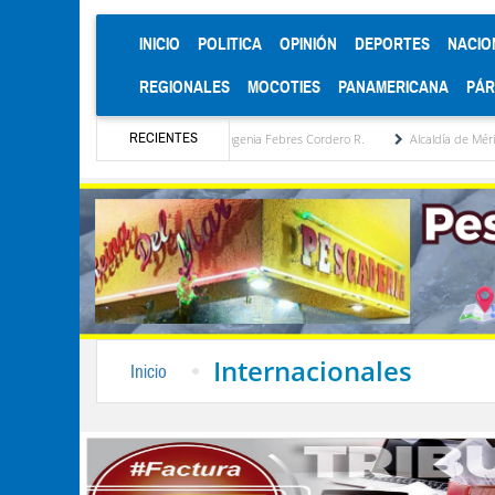
(CURRENT)
INICIO
POLITICA
OPINIÓN
DEPORTES
NACIO
REGIONALES
MOCOTIES
PANAMERICANA
PÁ
RECIENTES
uesta estratégica por María Eugenia Febres Cordero R.
Alcaldía de Mérida consolida 
Internacionales
Inicio