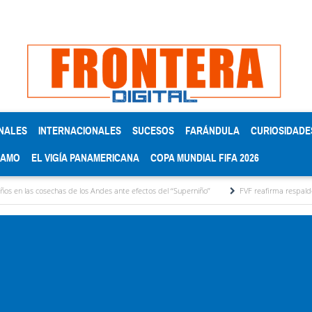
NALES
INTERNACIONALES
SUCESOS
FARÁNDULA
CURIOSIDADE
RAMO
EL VIGÍA PANAMERICANA
COPA MUNDIAL FIFA 2026
e los Andes ante efectos del ‘‘Superniño’’
FVF reafirma respaldo a Gianni Infantino y 