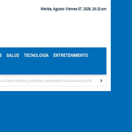
Mérida, Agosto Viernes 07, 2026, 10:15 pm
S
SALUD
TECNOLOGÍA
ENTRETENIMIENTO
defiende continuidad institucional en la Fifa
Organismos públicos recortan horarios p