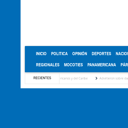
(CURRENT)
INICIO
POLITICA
OPINIÓN
DEPORTES
NACIO
REGIONALES
MOCOTIES
PANAMERICANA
PÁ
RECIENTES
 los Juegos Centroamericanos y del Caribe
Advirtieron sobre daños en las cosechas d