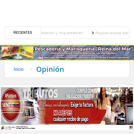
RECIENTES
e su padre es "muy doloroso" y "muy debilitante"
Pequiven anuncia "plan de transf
io en El Vigía
Concejo Municipal de Zea celebra distinción de "Municipio Modelo d
Opinión
Inicio