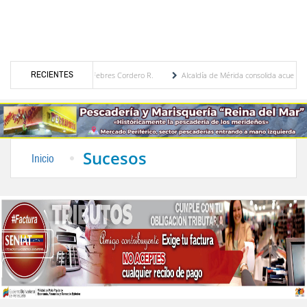
RECIENTES
ca por María Eugenia Febres Cordero R.
Alcaldía de Mérida consolida acuerdos con ad
vard de la Plaza Bolívar tras daños por lluvias
Gobierno de Trump considera como “un
Sucesos
Inicio