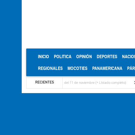
(CURRENT)
INICIO
POLITICA
OPINIÓN
DEPORTES
NACIO
REGIONALES
MOCOTIES
PANAMERICANA
PÁ
RECIENTES
scritos para elecciones del 11 de noviembre (+ LIstado completo)
Alcaldía de Mérid