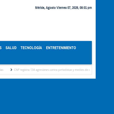
Mérida, Agosto Viernes 07, 2026, 08:01 pm
S
SALUD
TECNOLOGÍA
ENTRETENIMIENTO
stra 134 agresiones contra periodistas y medios de comunicación en Venezuela
Cier