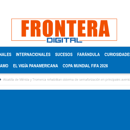
NALES
INTERNACIONALES
SUCESOS
FARÁNDULA
CURIOSIDADE
RAMO
EL VIGÍA PANAMERICANA
COPA MUNDIAL FIFA 2026
a y Tromerca rehabilitan sistema de semaforización en principales avenidas
CNP regi