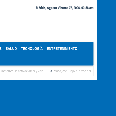
Mérida, Agosto Viernes 07, 2026, 03:56 am
S
SALUD
TECNOLOGÍA
ENTRETENIMIENTO
cto de amor y vida
Murió José Breijo, el preso político uruguayo-venezolano bajo arrest