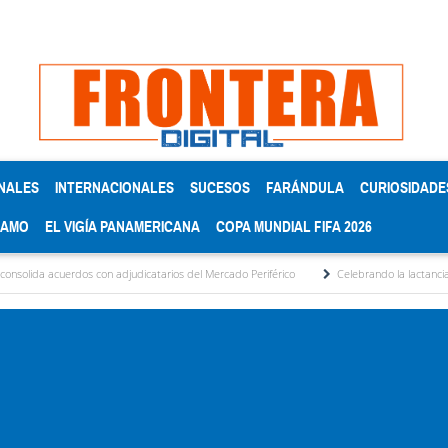
NALES
INTERNACIONALES
SUCESOS
FARÁNDULA
CURIOSIDADE
RAMO
EL VIGÍA PANAMERICANA
COPA MUNDIAL FIFA 2026
os con adjudicatarios del Mercado Periférico
Celebrando la lactancia materna: Un a