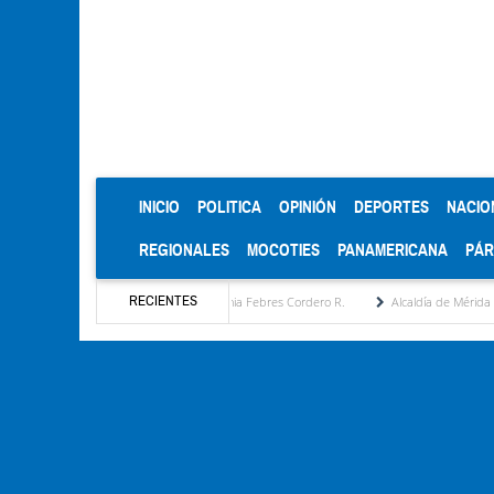
(CURRENT)
INICIO
POLITICA
OPINIÓN
DEPORTES
NACIO
REGIONALES
MOCOTIES
PANAMERICANA
PÁ
RECIENTES
estratégica por María Eugenia Febres Cordero R.
Alcaldía de Mérida consolida acuerd